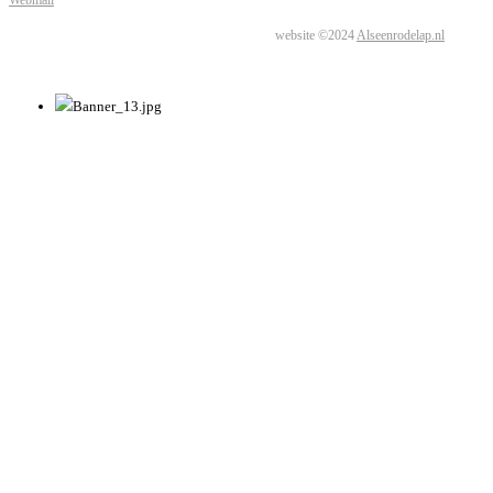
Webmail
website ©2024
Alseenrodelap.nl